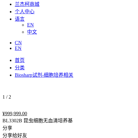
兰杰柯商城
个人中心
语言
EN
中文
CN
EN
首页
分类
Biosharp试剂-细胞培养相关
1
/
2
¥
999,999.00
BL3302B 昆虫细胞无血清培养基
分享
分享给好友