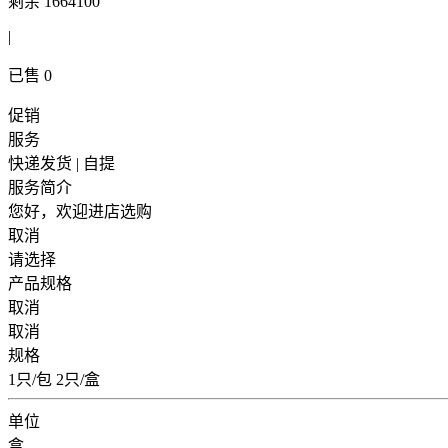
剩余
1664100
|
已售
0
促销
服务
快递发货 | 自提
服务简介
您好，欢迎进店选购
取消
请选择
产品规格
取消
取消
规格
1只/包 2只/盒
单位
盒