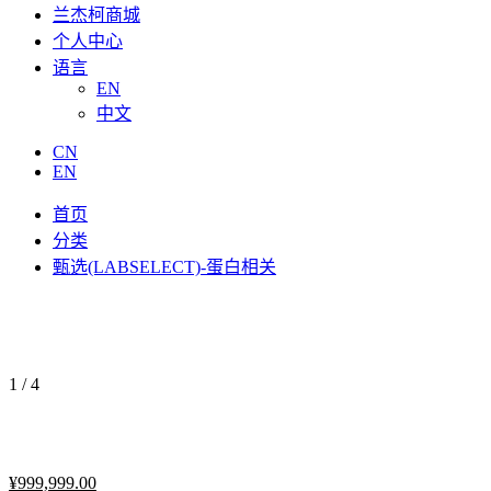
兰杰柯商城
个人中心
语言
EN
中文
CN
EN
首页
分类
甄选(LABSELECT)-蛋白相关
1
/
4
¥
999,999.00