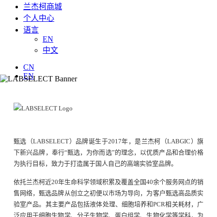
兰杰柯商城
个人中心
语言
EN
中文
CN
EN
甄选（LABSELECT）品牌诞生于2017年，是兰杰柯（LABGIC）旗
下新兴品牌，奉行“甄选，为你而选”的理念，以优质产品和合理价格
为执行目标，致力于打造属于国人自己的高端实验室品牌。
依托兰杰柯近20年生命科学领域积累及覆盖全国40余个服务网点的销
售网络，甄选品牌从创立之初便以市场为导向，为客户甄选高品质实
验室产品。其主要产品包括液体处理、细胞培养和PCR相关耗材，广
泛应用于细胞生物学、分子生物学、蛋白组学、生物化学等学科，为