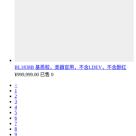
BL1838B 基质胶，类器官用，不含LDEV，不含酚红
¥
999,999.00
已售 0
<
1
2
3
4
5
6
7
8
9