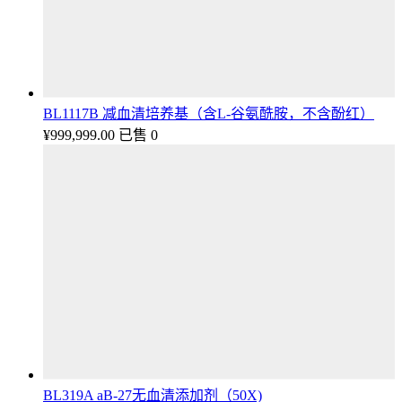
BL1117B 减血清培养基（含L-谷氨酰胺，不含酚红）
¥
999,999.00
已售 0
BL319A aB-27无血清添加剂（50X)