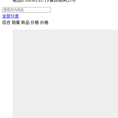
甄选(LABSELECT)-蛋白相关
(219)
全部分类
综合
销量
新品
价格
价格